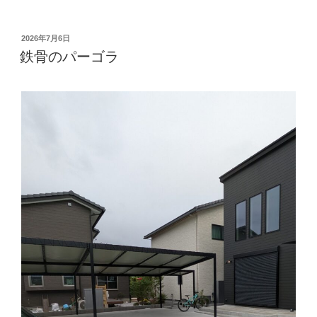
投
2026年7月6日
稿
鉄骨のパーゴラ
日: