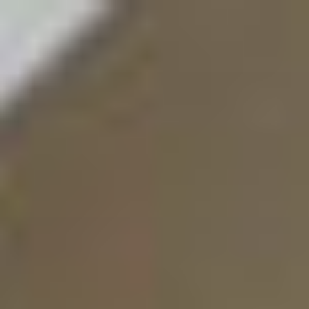
コ
ン
テ
ン
ツ
へ
ス
キ
ッ
プ