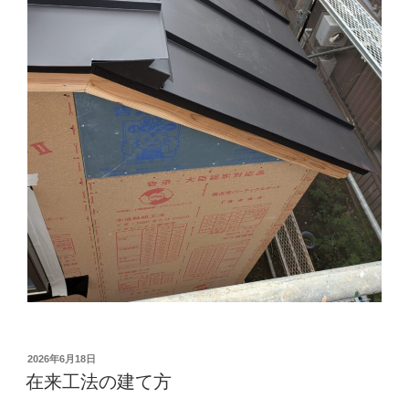
投
2026年6月18日
稿
在来工法の建て方
日: