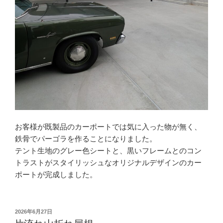
お客様が既製品のカーポートでは気に入った物が無く、
鉄骨でパーゴラを作ることになりました。
テント生地のグレー色シートと、黒いフレームとのコン
トラストがスタイリッシュなオリジナルデザインのカー
ポートが完成しました。
投
2026年6月27日
稿