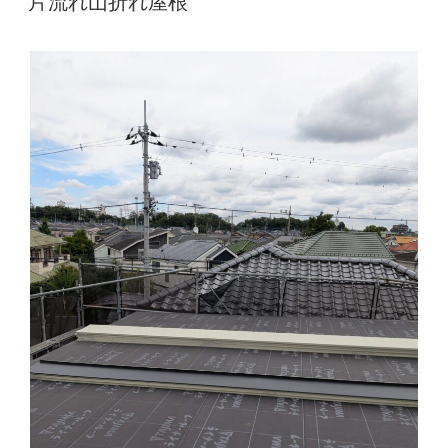
片流れ山折れ屋根
日: