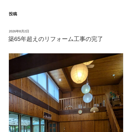
投稿
投
2026年8月2日
稿
築65年超えのリフォーム工事の完了
日: