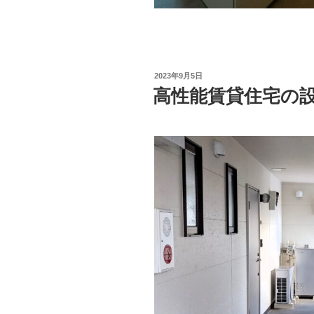
投
2023年9月5日
稿
高性能賃貸住宅の
日: