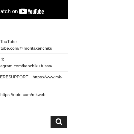
ouTube
outube.com/@moritakenchiku
スタ
stagram.com/kenchiku.fussa/
CERESUPPORT
https://www.mk-
e
https://note.com/mkweb
検
索