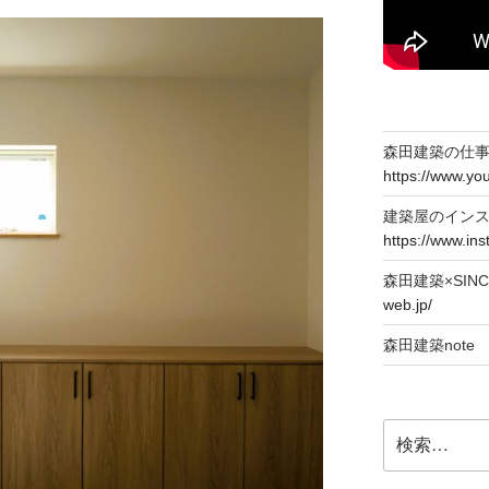
森田建築の仕事T
https://www.y
建築屋のイン
https://www.in
森田建築×SIN
web.jp/
森田建築not
検
索: