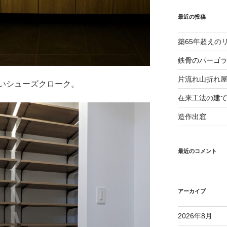
最近の投稿
築65年超えの
鉄骨のパーゴ
片流れ山折れ
いシューズクローク。
在来工法の建
造作出窓
最近のコメント
アーカイブ
2026年8月