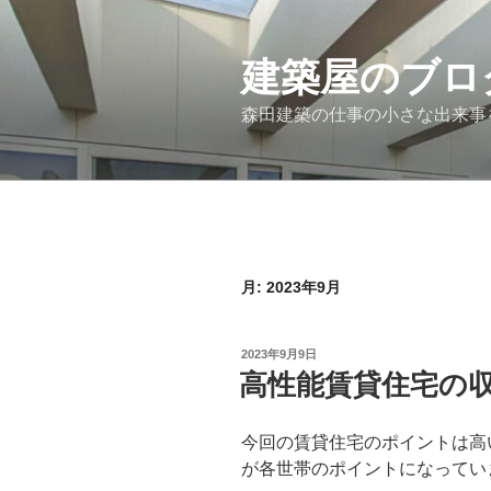
コ
ン
テ
建築屋のブロ
ン
森田建築の仕事の小さな出来事
ツ
へ
ス
キ
ッ
プ
月:
2023年9月
投
2023年9月9日
稿
高性能賃貸住宅の
日:
今回の賃貸住宅のポイントは高
が各世帯のポイントになってい