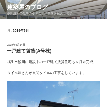
コ
建築屋のブログ
ン
森田建築の仕事の小さな出来事をお伝えします。
テ
ン
ツ
月:
2019年5月
へ
ス
キ
投
2019年5月14日
ッ
稿
一戸建て賃貸(A号棟)
日:
プ
福生市熊川に建設中の一戸建て賃貸住宅も今月末完成。
タイル屋さんが玄関タイルの工事をしています。