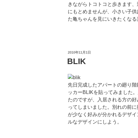
きながらトコトコと歩きます、
にもとめませんが、小さい子供
た亀ちゃんを見にいきたくなる
投
2010年11月1日
稿
BLIK
日:
先日完成したアパートの廻り階
ッカーBLIKを貼ってみました
たのですが、入居される方の好
ってしまいました。別れの前に
が少なく好みが分かれるデザイ
ルなデザインにしよう。