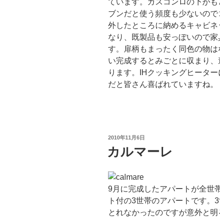
ています。ガスコンロの下がも
ブンだと使う頻度も少ないので
外したところに納めるキャビネ
なり、既製品も安っぽいので家
す。扉柄もまったく同色の物は
い完成するとみごとに収まり、
ります。IHクッキングヒータ
だと皆さん喜ばれていますね。
投
2010年11月6日
稿
カルマーレ
日:
9月に完成したアパートが全世
ト付の3世帯のアパートです。
とれなかったのですが意外と明