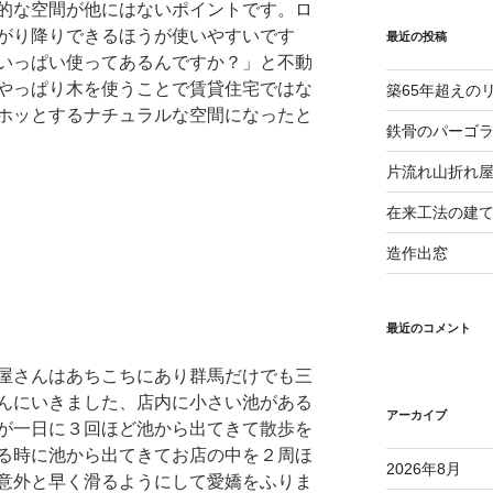
的な空間が他にはないポイントです。ロ
がり降りできるほうが使いやすいです
最近の投稿
いっぱい使ってあるんですか？」と不動
やっぱり木を使うことで賃貸住宅ではな
築65年超えの
ホッとするナチュラルな空間になったと
鉄骨のパーゴ
片流れ山折れ
在来工法の建
造作出窓
最近のコメント
屋さんはあちこちにあり群馬だけでも三
んにいきました、店内に小さい池がある
アーカイブ
が一日に３回ほど池から出てきて散歩を
る時に池から出てきてお店の中を２周ほ
2026年8月
意外と早く滑るようにして愛嬌をふりま