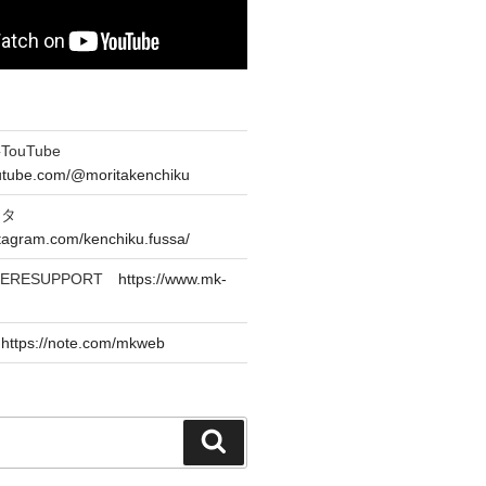
ouTube
outube.com/@moritakenchiku
スタ
stagram.com/kenchiku.fussa/
CERESUPPORT
https://www.mk-
e
https://note.com/mkweb
検
索