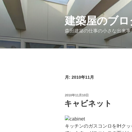
コ
ン
テ
建築屋のブロ
ン
森田建築の仕事の小さな出来事
ツ
へ
ス
キ
ッ
プ
月:
2010年11月
投
2010年11月10日
稿
キャビネット
日:
キッチンのガスコンロをIHク