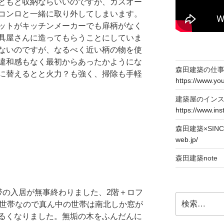
ともと収納ならいいのですが、ガスオー
コンロと一緒に取り外してしまいます。
ットがキッチンメーカーでも扉柄がなく
具屋さんに造ってもらうことにしていま
ないのですが、なるべく近い柄の物を使
違和感もなく最初からあったかようにな
森田建築の仕事T
ーに替えるとと火力？も強く、掃除も手軽
https://www.y
建築屋のイン
https://www.in
森田建築×SIN
web.jp/
森田建築not
帯の入居が無事終わりました、2階＋ロフ
検
3世帯なので真ん中の世帯は南北しか窓が
索:
るくなりました。無垢の木をふんだんに