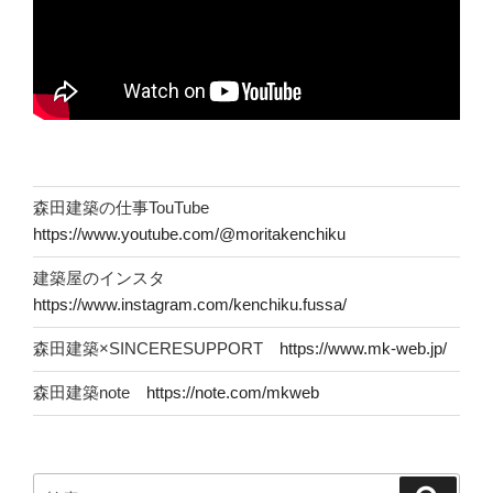
森田建築の仕事TouTube
https://www.youtube.com/@moritakenchiku
建築屋のインスタ
https://www.instagram.com/kenchiku.fussa/
森田建築×SINCERESUPPORT
https://www.mk-web.jp/
森田建築note
https://note.com/mkweb
検
検