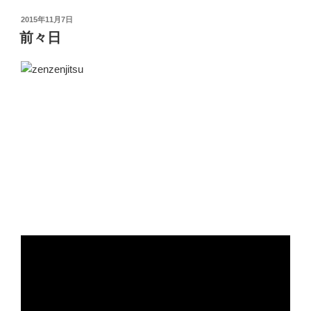
投
2015年11月7日
稿
前々日
日:
福生院落慶式まであと2日となり予想来場者が500名以上
になる式典会場はテントやイスにTVモニターや玄関入口
に緞帳をはる人など福生院境内は若い和尚さんや準備の
人たちで大忙しです。
当日の天気が雨になりそうなので屋根を作ったりと雨対
策もふえて準備に追われる1日でした。