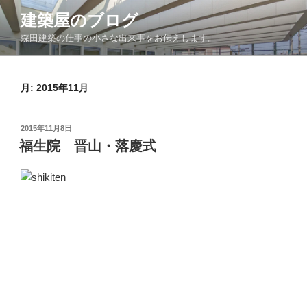
コ
建築屋のブログ
ン
森田建築の仕事の小さな出来事をお伝えします。
テ
ン
ツ
月:
2015年11月
へ
ス
キ
投
2015年11月8日
ッ
稿
福生院 晋山・落慶式
日:
プ
福生院 晋山・落慶式が今日雨の中挙行されました。平
成２３年より動き出した建設委員会も5年がすぎ今日無事
にお役目終了となります。
今日この福生院がたくさんの人たちの尽力によりやっと
生まれ変わることができたんだなぁと実感する1日になり
ました。