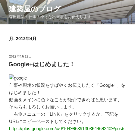
コ
建築屋のブログ
ン
森田建築の仕事の小さな出来事をお伝えします。
テ
ン
ツ
月:
2012年4月
へ
ス
キ
投
2012年4月19日
ッ
稿
Google+はじめました！
日:
プ
仕事や現場の状況をすばやくお伝えしたく「Google+」を
はじめました！
動画をメインに色々なことが紹介できればと思います、
そちらもよろしくお願いします。
→右側メニューの「LINK」をクリックするか、下記を
URLにコピーペーストしてください。
https://plus.google.com/u/0/104996391303644692409/posts