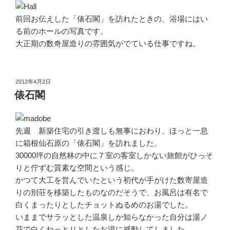
前回お伝えした「俵石閣」を訪れたときの、浴場にはい
る前のホールの写真です。
大正期の数奇屋造りの雰囲気がでている仕事ですね。
投
2012年4月2日
稿
俵石閣
日:
先週 新築住宅の引き渡しも無事におわり、ほっと一息
に箱根仙石原の「俵石閣」を訪れました。
30000坪の自然林の中に７室の客室しかない旅館がひっそ
りと佇ずむ質素な空間という感じ。
かつて大工を営んでいたという初代が手がけた数寄屋造
りの別荘を移築したものなのだそうで、お風呂は有名で
白くまったりとしたチョットぬるめのお湯でした。
いままでサラッとした温泉しか知らなかった自分は湯ノ
花で白くねっとりとしたお湯に感動してしました。