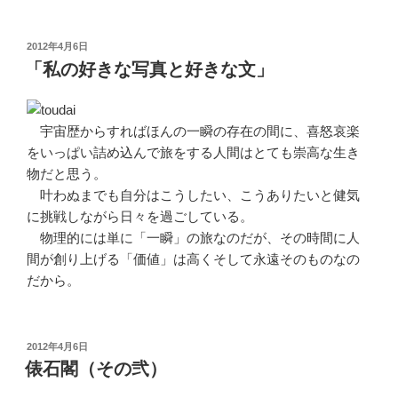
投
2012年4月6日
稿
「私の好きな写真と好きな文」
日:
宇宙歴からすればほんの一瞬の存在の間に、喜怒哀楽
をいっぱい詰め込んで旅をする人間はとても崇高な生き
物だと思う。
叶わぬまでも自分はこうしたい、こうありたいと健気
に挑戦しながら日々を過ごしている。
物理的には単に「一瞬」の旅なのだが、その時間に人
間が創り上げる「価値」は高くそして永遠そのものなの
だから。
投
2012年4月6日
稿
俵石閣（その弐）
日: