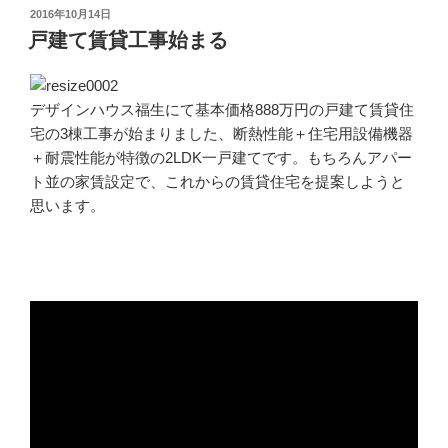
投
2016年10月14日
稿
戸建て賃貸工事始まる
日:
デザインハウス福生にて基本価格888万円の戸建て賃貸住
宅の3棟工事が始まりました、断熱性能＋住宅用設備機器
＋耐震性能が特徴の2LDK一戸建てです。もちろんアパー
ト並の家賃設定で、これからの賃貸住宅を提案しようと
思います。