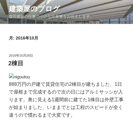
コ
建築屋のブログ
ン
森田建築の仕事の小さな出来事をお伝えします。
テ
ン
ツ
月:
2016年10月
へ
ス
キ
投
2016年10月29日
ッ
稿
2棟目
日:
プ
888万円の戸建て賃貸住宅の2棟目が建ちました、1日
で屋根まで完成するので次の日にはアルミサッシが入
ります。奥に見える1週間前に建てた1棟目は外壁工事
が始まりました、いままでとは工程のスピードが全く
違うので慣れるまで大変です。