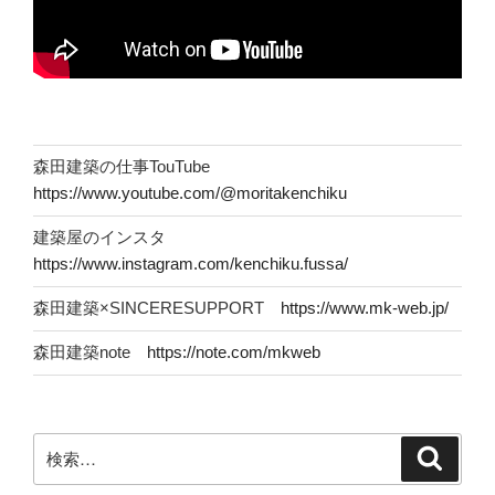
森田建築の仕事TouTube
https://www.youtube.com/@moritakenchiku
建築屋のインスタ
https://www.instagram.com/kenchiku.fussa/
森田建築×SINCERESUPPORT
https://www.mk-web.jp/
森田建築note
https://note.com/mkweb
検
検
索
索: