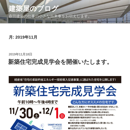
コ
建築屋のブログ
ン
森田建築の仕事の小さな出来事をお伝えします。
テ
ン
ツ
月:
2019年11月
へ
ス
キ
投
2019年11月18日
ッ
稿
新築住宅完成見学会を開催いたします。
日:
プ