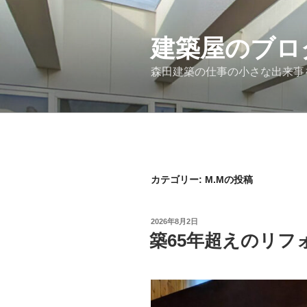
コ
ン
テ
建築屋のブロ
ン
森田建築の仕事の小さな出来事
ツ
へ
ス
キ
ッ
プ
カテゴリー:
M.Mの投稿
投
2026年8月2日
稿
築65年超えのリフ
日: