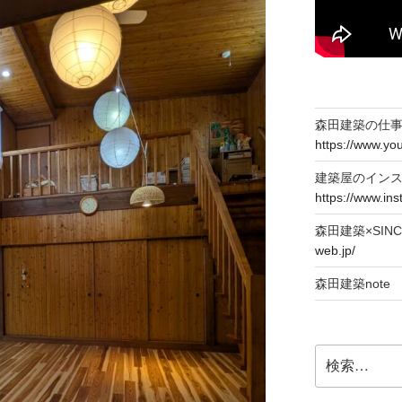
森田建築の仕事T
https://www.y
建築屋のイン
https://www.in
森田建築×SIN
web.jp/
森田建築not
検
索: