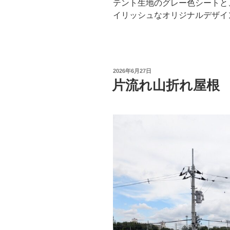
テント生地のグレー色シートと
イリッシュなオリジナルデザイ
投
2026年6月27日
稿
片流れ山折れ屋根
日: