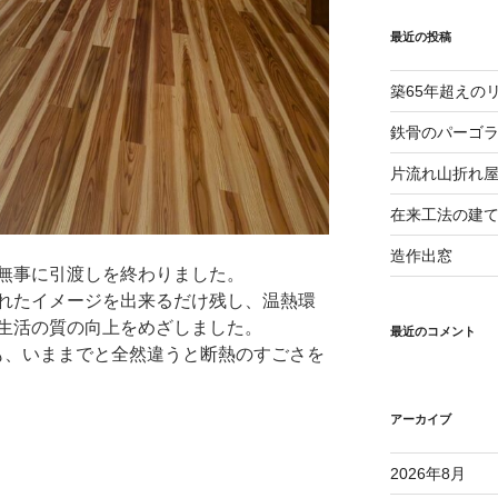
最近の投稿
築65年超えの
鉄骨のパーゴ
片流れ山折れ
在来工法の建
造作出窓
無事に引渡しを終わりました。
れたイメージを出来るだけ残し、温熱環
生活の質の向上をめざしました。
最近のコメント
でも、いままでと全然違うと断熱のすごさを
アーカイブ
2026年8月