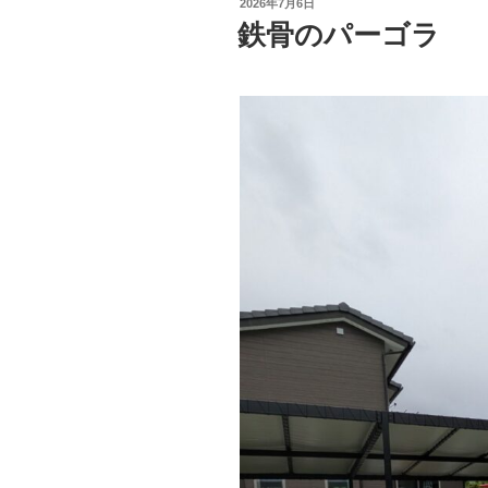
投
2026年7月6日
稿
鉄骨のパーゴラ
日: