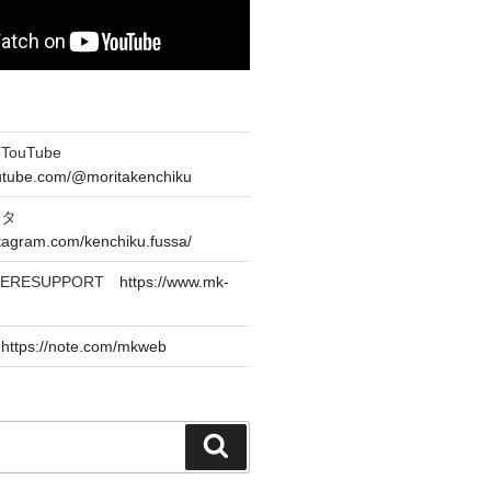
ouTube
outube.com/@moritakenchiku
スタ
stagram.com/kenchiku.fussa/
CERESUPPORT
https://www.mk-
e
https://note.com/mkweb
検
索