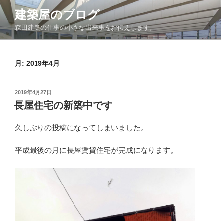
コ
建築屋のブログ
ン
森田建築の仕事の小さな出来事をお伝えします。
テ
ン
ツ
月:
2019年4月
へ
ス
キ
投
2019年4月27日
ッ
稿
長屋住宅の新築中です
日:
プ
久しぶりの投稿になってしまいました。
平成最後の月に長屋賃貸住宅が完成になります。