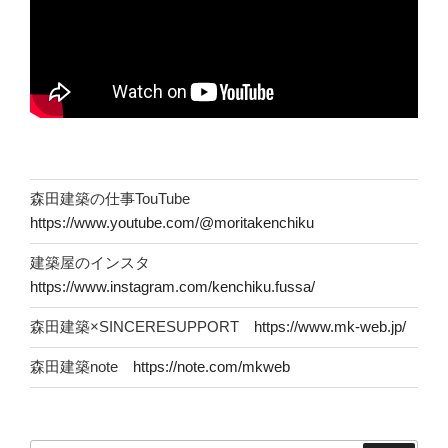
森田建築の仕事TouTube
https://www.youtube.com/@moritakenchiku
建築屋のインスタ
https://www.instagram.com/kenchiku.fussa/
森田建築×SINCERESUPPORT
https://www.mk-web.jp/
森田建築note
https://note.com/mkweb