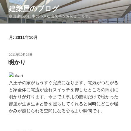
コ
建築屋のブログ
ン
森田建築の仕事の小さな出来事をお伝えします。
テ
ン
ツ
月:
2011年10月
へ
ス
キ
投
2011年10月24日
ッ
稿
明かり
日:
プ
八王子の家がもうすぐ完成になります、電気がつながる
と家全体に電流が流れスイッチを押したところの照明に
明かりが灯ります。今まで工事用の照明だけで暗かった
部屋が生き生きと皆を照らしてくれると同時にどこか暖
かみが感じられる空間になる心地よい瞬間です。