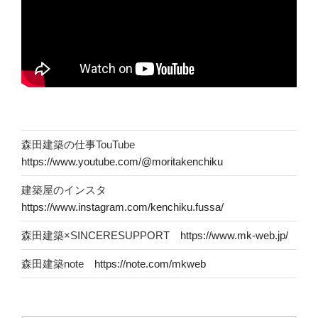
森田建築の仕事TouTube
https://www.youtube.com/@moritakenchiku
建築屋のインスタ
https://www.instagram.com/kenchiku.fussa/
森田建築×SINCERESUPPORT
https://www.mk-web.jp/
森田建築note
https://note.com/mkweb