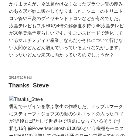
かりませんが、今は見かけなくなったブラウン管の厚み
のある形が妙に懐かしくなりました。ソニーのトリニト
ロン管や三菱のダイヤモンドトロンなどが有名でした。
液晶テレビもフルHDの4倍の解像度を持つ4K液晶テレビ
が来年登場予定らしいです、すごいスピードで進化して
いるマルチメディア産業、なんだかそれについて行けな
い人間がどんどん増えていっているような気がします。
いったいどんな未来に向かっているのでしょうか？
投
2011年10月9日
稿
Thanks_Steve
日:
香港でデザインを学ぶ学生の作成した、アップルマーク
にスティーブ・ジョブズの顔のシルエットの入ったロゴ
が“追悼ロゴ”として世界中で話題になっているそうです。
私も16年前PowerMacintosh 6100/66という機種をモニタ
ーやRAMを追加して70〜80万円のローンで買ってからの