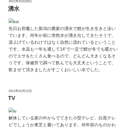
投
2011年10月20日
稿
湧水
日:
先日お邪魔した新潟の農家の湧水で鯉が生き生きと泳い
でいます。何年か前に突然水が湧き出してきたそうで、
汲上げているわけではなく自然に流れているということ
です。水温も一年を通して14°で一定で鯉が冬でも暖かい
のでエサをたくさん食べるので、どんどん大きくなるそ
うです。保健所で調べて飲んでも大丈夫ということで、
飲ませて頂きましたがすごくおいしい水でした。
投
2011年10月11日
稿
TV
日:
解体している家の中からでてきた小型テレビ、白黒テレ
ビでしょうか東芝と書いてあります。何年前のものかわ