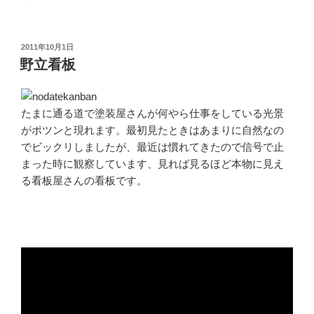
投
2011年10月1日
稿
野立看板
日:
たまに通る道で塗装屋さんが何やら仕事をしている光景
がポツンと現れます。最初見たときはあまりに自然なの
でビックリしましたが、最近は慣れてきたので信号で止
まった時に観察しています、見れば見るほど本物に見え
る看板屋さんの看板です。