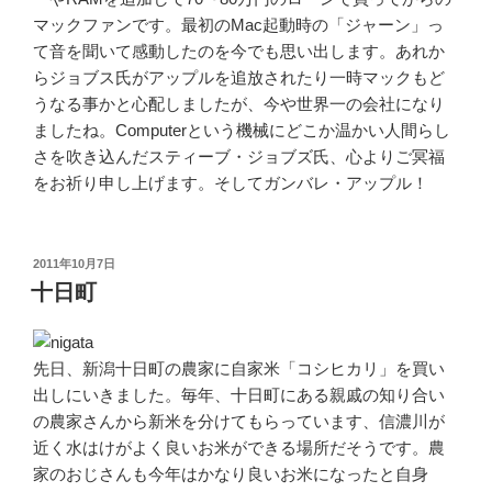
マックファンです。最初のMac起動時の「ジャーン」っ
て音を聞いて感動したのを今でも思い出します。あれか
らジョブス氏がアップルを追放されたり一時マックもど
うなる事かと心配しましたが、今や世界一の会社になり
ましたね。Computerという機械にどこか温かい人間らし
さを吹き込んだスティーブ・ジョブズ氏、心よりご冥福
をお祈り申し上げます。そしてガンバレ・アップル！
投
2011年10月7日
稿
十日町
日:
先日、新潟十日町の農家に自家米「コシヒカリ」を買い
出しにいきました。毎年、十日町にある親戚の知り合い
の農家さんから新米を分けてもらっています、信濃川が
近く水はけがよく良いお米ができる場所だそうです。農
家のおじさんも今年はかなり良いお米になったと自身