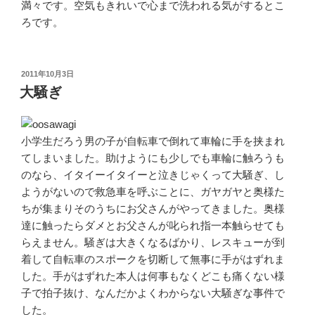
満々です。空気もきれいで心まで洗われる気がするとこ
ろです。
投
2011年10月3日
稿
大騒ぎ
日:
小学生だろう男の子が自転車で倒れて車輪に手を挟まれ
てしまいました。助けようにも少しでも車輪に触ろうも
のなら、イタイーイタイーと泣きじゃくって大騒ぎ、し
ようがないので救急車を呼ぶことに、ガヤガヤと奥様た
ちが集まりそのうちにお父さんがやってきました。奥様
達に触ったらダメとお父さんが叱られ指一本触らせても
らえません。騒ぎは大きくなるばかり、レスキューが到
着して自転車のスポークを切断して無事に手がはずれま
した。手がはずれた本人は何事もなくどこも痛くない様
子で拍子抜け、なんだかよくわからない大騒ぎな事件で
した。