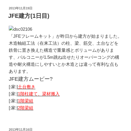
投
2013年11月19日
稿
JFE建方(1日目)
日:
「JFEフレームキット」が昨日から建方が始まりました。
木造軸組工法（在来工法）の柱、梁、筋交、土台などを
鉄骨に置き換えた構造で重量感とボリュームがありま
す、バルコニーが1.5m跳ね出せたりオーバーコングの構
造や耐火構造にしやすいとか木造とは違って有利な点も
あります。
JFE建方ムービー?
[:家:]
土台敷き
[:家:]
1階柱建て、梁材搬入
[:家:]
1階梁組
[:家:]
2階梁組
投
2013年11月16日