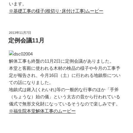
います。
※基礎工事の様子(根切り･床付け工事)ムービー
投
2013年11月7日
稿
定例会議11月
日:
解体工事も終盤の11月2日に定例会議がありました。
本堂と客殿に使われる木材の検品の様子や今月の工事予
定が報告され、今月16日（土）に行われる地鎮祭につい
ての話になりました。
地鎮式は鍬入(くわいれ)等の一般的な行事のほか「手斧
（ちょうな）始の儀」という太古の昔から行われている
儀式で無形文化財になっているそうなので楽しみです。
※福生院本堂解体工事のムービー