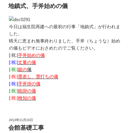
稿
地鎮式、手斧始めの儀
日:
今日は福生院再建への最初の行事「地鎮式」が行われま
した。
晴天に恵まれ無事終わりました、手斧（ちょうな）始め
の儀もビデオにおさめたのでご覧ください。
[:祝:]
手斧始めの儀
[:祝:]
丈量の儀
[:祝:]
鋸の
儀
[:祝:]
墨差し、墨打ちの儀
[:祝:]
手斧掛の儀
[:祝:]
鉋掛の儀
[:祝:]
検知の儀
投
2013年11月15日
稿
会館基礎工事
日: