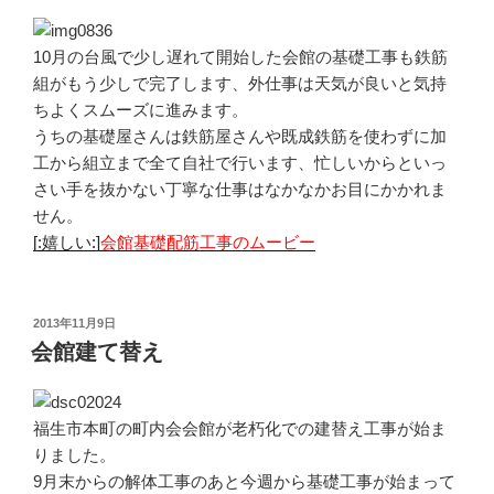
10月の台風で少し遅れて開始した会館の基礎工事も鉄筋
組がもう少しで完了します、外仕事は天気が良いと気持
ちよくスムーズに進みます。
うちの基礎屋さんは鉄筋屋さんや既成鉄筋を使わずに加
工から組立まで全て自社で行います、忙しいからといっ
さい手を抜かない丁寧な仕事はなかなかお目にかかれま
せん。
[:嬉しい:]
会館基礎配筋工事のムービー
投
2013年11月9日
稿
会館建て替え
日:
福生市本町の町内会会館が老朽化での建替え工事が始ま
りました。
9月末からの解体工事のあと今週から基礎工事が始まって