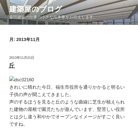
コ
建築屋のブログ
ン
森田建築の仕事の小さな出来事をお伝えします。
テ
ン
ツ
月:
2013年11月
へ
ス
キ
投
2013年11月21日
ッ
稿
丘
日:
プ
きれいに晴れた今日、福生市役所を通りかかると明るい
子供の声が聞こえてきました。
声のするほうを見ると丘のような曲線に芝生が植えられ
た建物の屋根で園児たちが遊んでいます、堅苦しい役所
とは少し違う和やかでオープンなイメージがすごく良い
ですね。