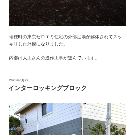
瑞穂町の東京ゼロエミ住宅の外部足場が解体されてスッ
キリした外観になりました。
内部は大工さんの造作工事が進んでいます。
投
2025年3月27日
稿
インターロッキングブロック
日: