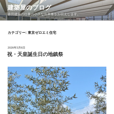
コ
建築屋のブログ
ン
森田建築の仕事の小さな出来事をお伝えします。
テ
ン
ツ
カテゴリー:
東京ゼロエミ住宅
へ
ス
キ
投
2026年3月6日
ッ
稿
祝・天皇誕生日の地鎮祭
日:
プ