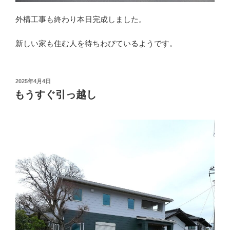
外構工事も終わり本日完成しました。
新しい家も住む人を待ちわびているようです。
投
2025年4月4日
稿
もうすぐ引っ越し
日: