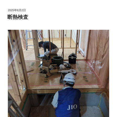
投
2025年8月2日
稿
断熱検査
日: