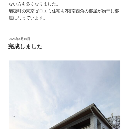
ない方も多くなりました。
瑞穂町の東京ゼロエミ住宅も2階南西角の部屋が物干し部
屋になっています。
投
2025年4月10日
稿
完成しました
日: