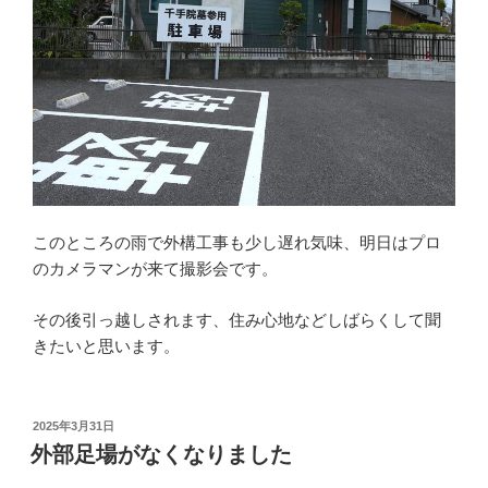
このところの雨で外構工事も少し遅れ気味、明日はプロ
のカメラマンが来て撮影会です。
その後引っ越しされます、住み心地などしばらくして聞
きたいと思います。
投
2025年3月31日
稿
外部足場がなくなりました
日: