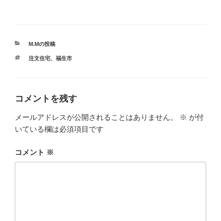
カ
M.Mの投稿
テ
タ
注文住宅
、
福生市
ゴ
グ
リ
ー
コメントを残す
メールアドレスが公開されることはありません。
※
が付
いている欄は必須項目です
コメント
※