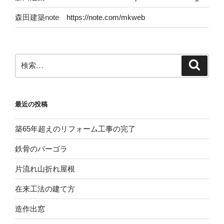
森田建築note
https://note.com/mkweb
検
検
索
索:
最近の投稿
築65年超えのリフォーム工事の完了
鉄骨のパーゴラ
片流れ山折れ屋根
在来工法の建て方
造作出窓