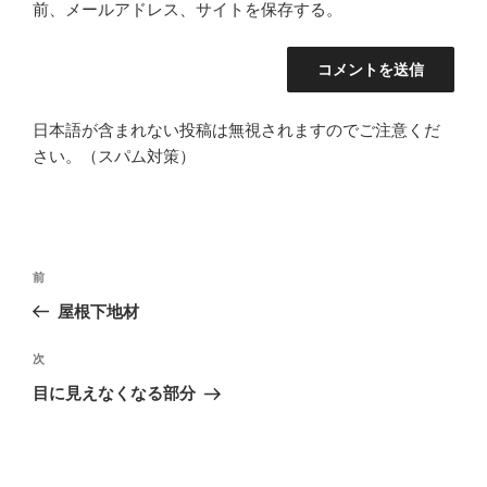
前、メールアドレス、サイトを保存する。
日本語が含まれない投稿は無視されますのでご注意くだ
さい。（スパム対策）
投
前
前
稿
の
屋根下地材
ナ
投
ビ
稿
次
次
ゲ
の
目に見えなくなる部分
投
ー
稿
シ
ョ