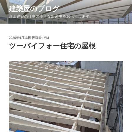
コ
建築屋のブログ
ン
森田建築の仕事の小さな出来事をお伝えします。
テ
ン
ツ
投
2026年4月13日
投稿者:
MM
へ
稿
ツーバイフォー住宅の屋根
ス
日:
キ
ッ
プ